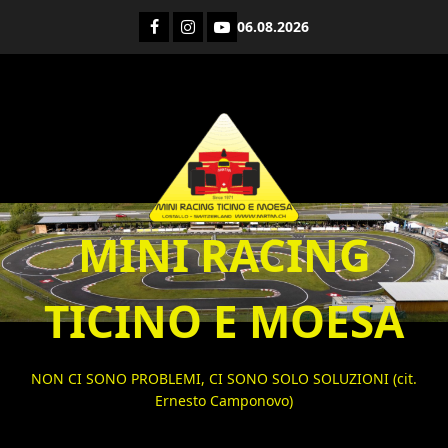
Vai
Facebook
Instagram
YouTube
06.08.2026
al
contenuto
MINI RACING
TICINO E MOESA
NON CI SONO PROBLEMI, CI SONO SOLO SOLUZIONI (cit.
Ernesto Camponovo)