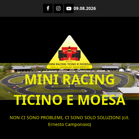
Vai
Facebook
Instagram
YouTube
09.08.2026
al
contenuto
MINI RACING
TICINO E MOESA
NON CI SONO PROBLEMI, CI SONO SOLO SOLUZIONI (cit.
Ernesto Camponovo)