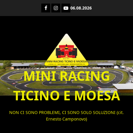
Vai
Facebook
Instagram
YouTube
06.08.2026
al
contenuto
MINI RACING
TICINO E MOESA
NON CI SONO PROBLEMI, CI SONO SOLO SOLUZIONI (cit.
Ernesto Camponovo)