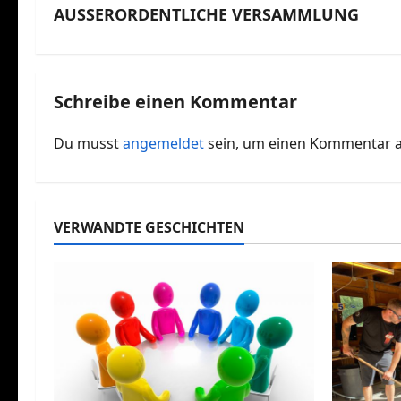
AUSSERORDENTLICHE VERSAMMLUNG
e
i
t
Schreibe einen Kommentar
r
Du musst
angemeldet
sein, um einen Kommentar 
a
g
s
VERWANDTE GESCHICHTEN
n
a
v
i
g