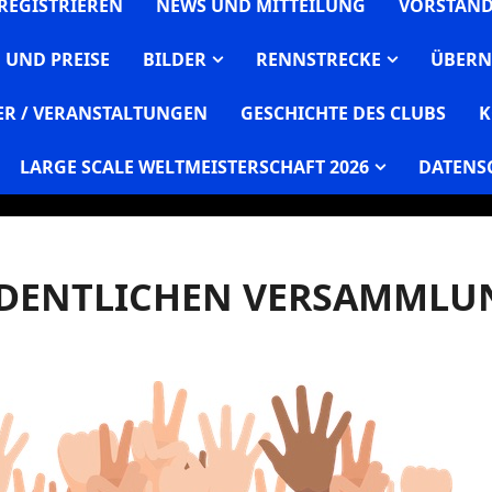
REGISTRIEREN
NEWS UND MITTEILUNG
VORSTAN
 UND PREISE
BILDER
RENNSTRECKE
ÜBERN
R / VERANSTALTUNGEN
GESCHICHTE DES CLUBS
K
LARGE SCALE WELTMEISTERSCHAFT 2026
DATENS
DENTLICHEN VERSAMMLUN