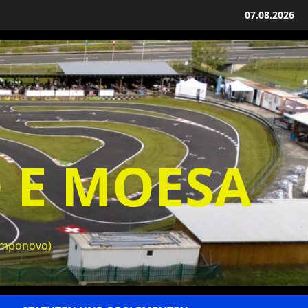
07.08.2026
O E MOESA
amponovo)