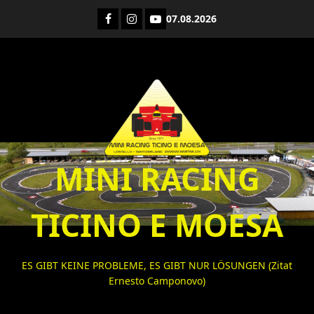
Zum
Facebook
Instagram
YouTube
07.08.2026
Inhalt
springen
MINI RACING
TICINO E MOESA
ES GIBT KEINE PROBLEME, ES GIBT NUR LÖSUNGEN (Zitat
Ernesto Camponovo)