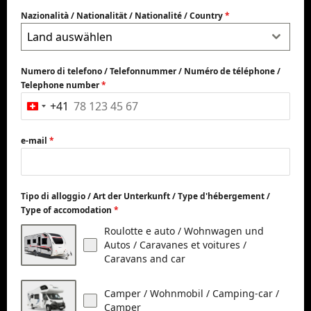
Nazionalità / Nationalität / Nationalité / Country
*
Land auswählen
Numero di telefono / Telefonnummer / Numéro de téléphone /
Telephone number
*
+41
Switzerland
+41
e-mail
*
Tipo di alloggio / Art der Unterkunft / Type d'hébergement /
Type of accomodation
*
Roulotte e auto / Wohnwagen und
Autos / Caravanes et voitures /
Caravans and car
Camper / Wohnmobil / Camping-car /
Camper