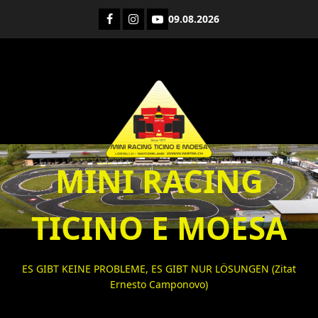
Zum
Facebook
Instagram
YouTube
09.08.2026
Inhalt
springen
MINI RACING
TICINO E MOESA
ES GIBT KEINE PROBLEME, ES GIBT NUR LÖSUNGEN (Zitat
Ernesto Camponovo)